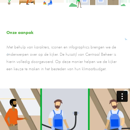
Onze aanpak
Met behulp van karakters, iconen en infographics brengen we de
onderwerpen over op de kijker. De huisstijl van Centraal Beheer is
hierin volledig doorgevoerd. Op deze manier helpen we de kijker
een keuze te maken in het besteden van hun klimaatbudget.